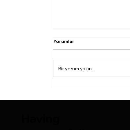
Meme Estetiğinde Silikon
Yorumlar
Kullanımı
...
Bir yorum yazın...
Having