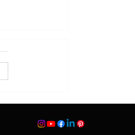
n Estetiği Sonrası
yal Yaşama Dönüş