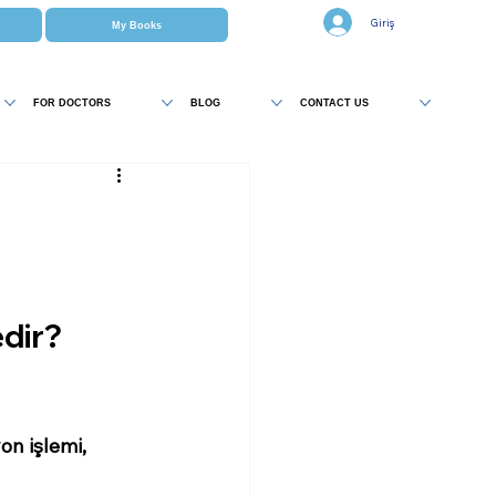
Giriş
My Books
FOR DOCTORS
BLOG
CONTACT US
edir?
on işlemi,