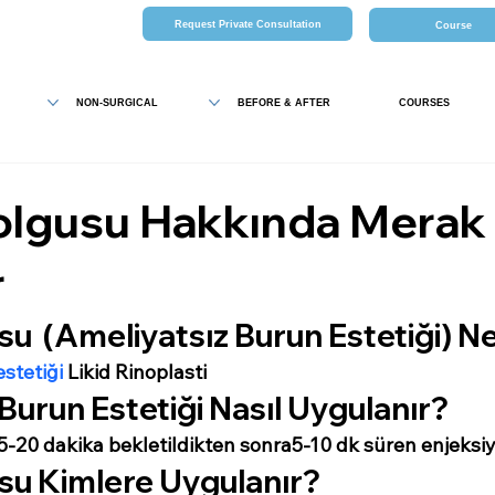
Request Private Consultation
Course
NON-SURGICAL
BEFORE & AFTER
COURSES
olgusu Hakkında Merak
r
u  (Ameliyatsız Burun Estetiği) N
stetiği 
Likid Rinoplasti
Burun Estetiği Nasıl Uygulanır?
5-20 dakika bekletildikten sonra
5-10 dk süren enjeksiy
su Kimlere Uygulanır?