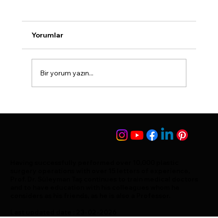
Burun Dolgusu Hakkında Merak
Edilenler
...
Yorumlar
Bir yorum yazın...
Having successfully performed over 10,000 plastic
surgery operations with over 15 letters of experience,
Prof. Dr. Süleyman Taş continues to train medical doctors
and to have education with his colleagues whom he
considers as his friends, as he is also a Professor.
Last updated date : 23-02-2026