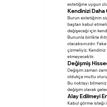
estetiğine uygun olu
Kendinizi Daha G
Burun estetiğinin s
baştan kabul etmelis
değişeceği için kendi
Bununla birlikte iht
olacaksınızdır. Faka
çizmeliyiz. Kendiniz
etmeyecektir.
Değişmiş Hissed
Değişim zaman zaman
oldukça mutlu oluruz
Bu noktayı bilmeniz
değişim olarak gelece
Alay Edilmeyi En
Kabul görme isteği i