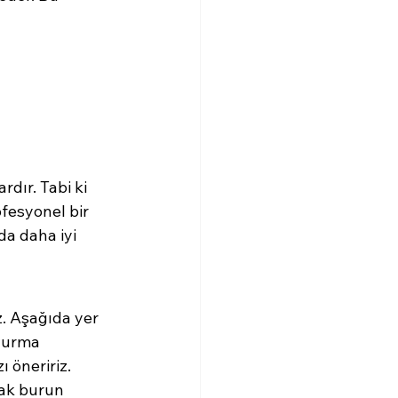
dır. Tabi ki 
fesyonel bir 
da daha iyi 
z. Aşağıda yer 
vurma 
 öneririz. 
ak burun 