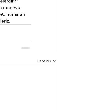
elerdir?” 
in randevu 
3693 numaralı 
leriz.
Hepsini Gör