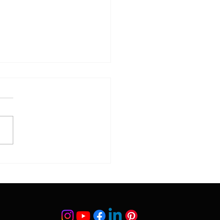
tum Deviasyonu (Burun
ği Eğriliği)