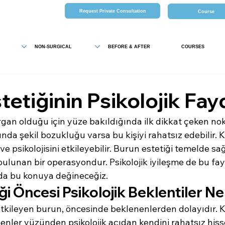
Request Private Consultation
Course
NON-SURGICAL
BEFORE & AFTER
COURSES
tetiğinin Psikolojik Fayd
gan olduğu için yüze bakıldığında ilk dikkat çeken nok
da şekil bozukluğu varsa bu kişiyi rahatsız edebilir. K
ve psikolojisini etkileyebilir. Burun estetiği temelde sağ
bulunan bir operasyondur. Psikolojik iyileşme de bu fa
zda bu konuya değineceğiz.
ği Öncesi Psikolojik Beklentiler Ne
i etkileyen burun, öncesinde beklenenlerden dolayıdır. K
enler yüzünden psikolojik açıdan kendini rahatsız hiss