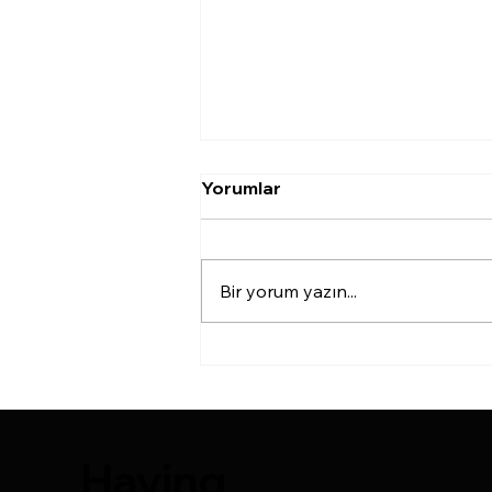
Burun Estetiği Sonrası
Yorumlar
Sosyal Yaşama Dönüş
...
Bir yorum yazın...
Having