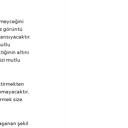
rmeyceğini 
uz görüntü 
yansıyacaktır. 
utlu 
ğinin altını 
izi mutlu 
ştirmekten 
pmayacaktır. 
rmek size 
aşanan şekil 