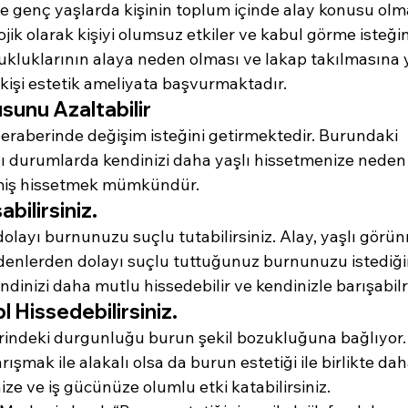
kle genç yaşlarda kişinin toplum içinde alay konusu ol
lojik olarak kişiyi olumsuz etkiler ve kabul görme isteğini
ukluklarının alaya neden olması ve lakap takılmasına 
işi estetik ameliyata başvurmaktadır.
unu Azaltabilir
raberinde değişim isteğini getirmektedir. Burundaki 
 durumlarda kendinizi daha yaşlı hissetmenize neden o
eşmiş hissetmek mümkündür.
bilirsiniz.
layı burnunuzu suçlu tutabilirsiniz. Alay, yaşlı görü
enlerden dolayı suçlu tuttuğunuz burnunuzu istediği
dinizi daha mutlu hissedebilir ve kendinizle barışabilri
 Hissedebilirsiniz.
erindeki durgunluğu burun şekil bozukluğuna bağlıyor.
ışmak ile alakalı olsa da burun estetiği ile birlikte da
ize ve iş gücünüze olumlu etki katabilirsiniz.