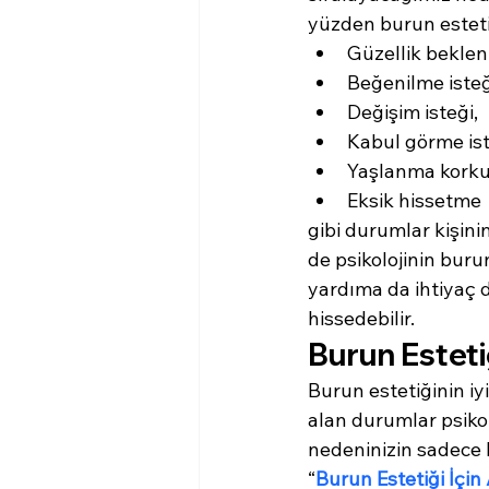
yüzden burun estetiğ
Güzellik beklent
Beğenilme isteğ
Değişim isteği,
Kabul görme ist
Yaşlanma korku
Eksik hissetme
gibi durumlar kişinin
de psikolojinin buru
yardıma da ihtiyaç d
hissedebilir.
Burun Estetiğ
Burun estetiğinin iy
alan durumlar psiko
nedeninizin sadece k
“
Burun Estetiği İçi