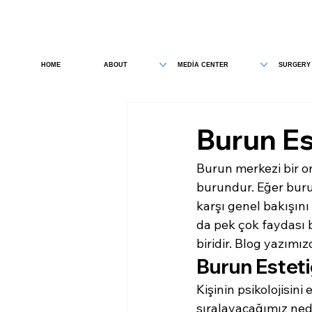
HOME
ABOUT
MEDİA CENTER
SURGERY
Burun Es
Burun merkezi bir or
burundur. Eğer burun
karşı genel bakışını 
da pek çok faydası 
biridir. Blog yazımı
Burun Esteti
Kişinin psikolojisin
sıralayacağımız ned