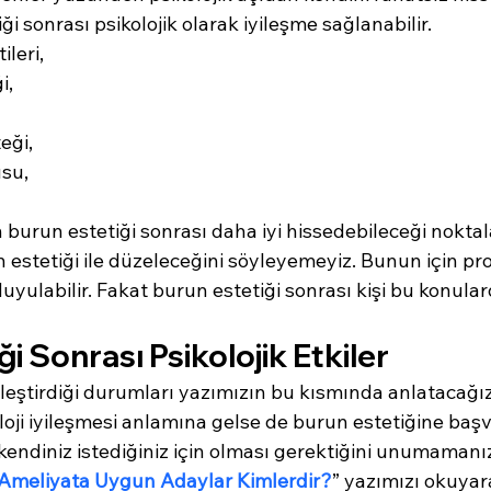
i sonrası psikolojik olarak iyileşme sağlanabilir.
ileri,
i,
eği,
su,
 burun estetiği sonrası daha iyi hissedebileceği noktalar
n estetiği ile düzeleceğini söyleyemeyiz. Bunun için pro
uyulabilir. Fakat burun estetiği sonrası kişi bu konular
i Sonrası Psikolojik Etkiler
ileştirdiği durumları yazımızın bu kısmında anlatacağı
loji iyileşmesi anlamına gelse de burun estetiğine baş
endiniz istediğiniz için olması gerektiğini unumamanızı
n Ameliyata Uygun Adaylar Kimlerdir?
” yazımızı okuyar