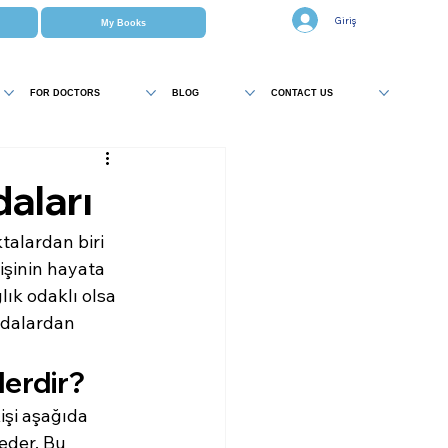
Giriş
My Books
FOR DOCTORS
BLOG
CONTACT US
aları
talardan biri 
işinin hayata 
lık odaklı olsa 
ydalardan 
lerdir?
işi aşağıda 
eder. Bu 