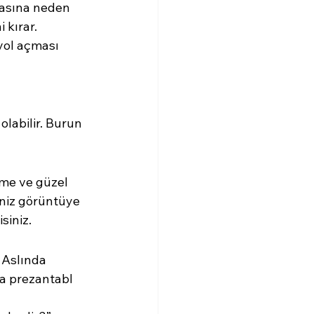
masına neden 
 kırar. 
yol açması 
labilir. Burun 
nme ve güzel 
niz görüntüye 
siniz.
 Aslında 
ha prezantabl 