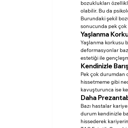
bozuklukları özelli
olabilir. Bu da psiko
Burundaki şekil boz
sonucunda pek çok k
Yaşlanma Korkus
Yaşlanma korkusu be
deformasyonlar bazı
estetiği ile gençl
Kendinizle Barışa
Pek çok durumdan do
hissetmeme gibi ned
kavuşturunca ise ken
Daha Prezantabl
Bazı hastalar kariy
durum kendinizle bar
hissederek kariyerin