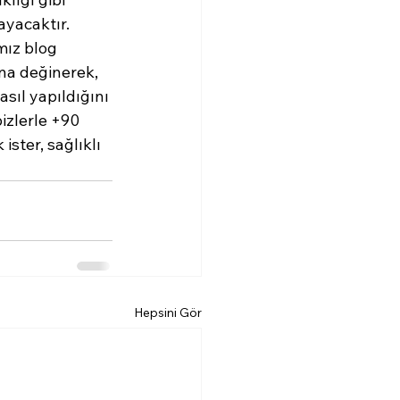
yacaktır. 

ımız blog 
a değinerek, 
sıl yapıldığını 
izlerle +90 
ster, sağlıklı 
Hepsini Gör