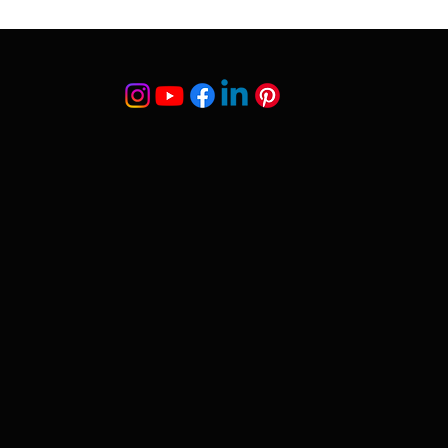
ği Eğriliği)