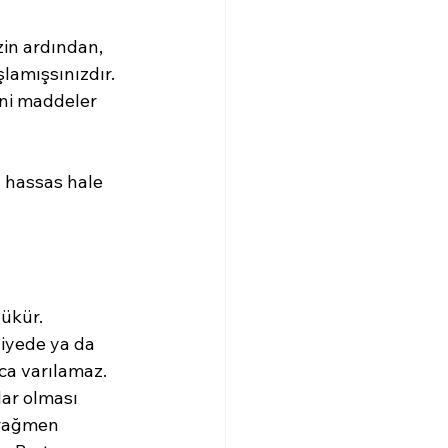
in ardından, 
amışsınızdır. 
ni maddeler 
 hassas hale 
zükür.
iyede ya da 
ca varılamaz. 
ar olması 
 rağmen 