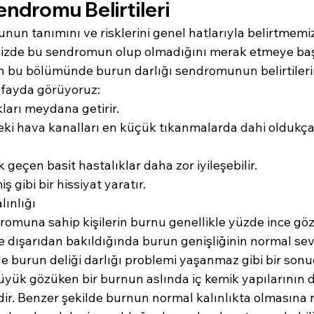
ndromu Belirtileri
un tanımını ve risklerini genel hatlarıyla belirtmemiz
zde bu sendromun olup olmadığını merak etmeye başl
 bu bölümünde burun darlığı sendromunun belirtileri
 fayda görüyoruz:
ları meydana getirir.
eki hava kanalları en küçük tıkanmalarda dahi oldukça
 geçen basit hastalıklar daha zor iyileşebilir.
ş gibi bir hissiyat yaratır.
lınlığı
omuna sahip kişilerin burnu genellikle yüzde ince gö
e dışarıdan bakıldığında burun genişliğinin normal sev
de burun deliği darlığı problemi yaşanmaz gibi bir sonu
üyük gözüken bir burnun aslında iç kemik yapılarının d
edir. Benzer şekilde burnun normal kalınlıkta olmasına