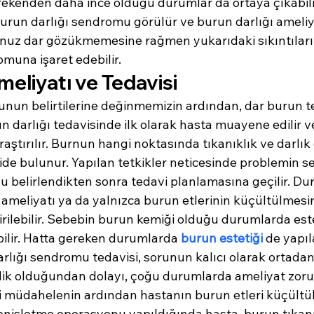
rekenden daha ince olduğu durumlar da ortaya çıkabilir
run darlığı sendromu görülür ve burun darlığı ameliyat
uz dar gözükmemesine rağmen yukarıdaki sıkıntıları 
muna işaret edebilir.
eliyatı ve Tedavisi
n belirtilerine değinmemizin ardından, dar burun tedav
urun darlığı tedavisinde ilk olarak hasta muayene edilir 
aştırılır. Burnun hangi noktasında tıkanıklık ve darlık
ide bulunur. Yapılan tetkikler neticesinde problemin s
u belirlendikten sonra tedavi planlamasına geçilir. Du
 ameliyatı ya da yalnızca burun etlerinin küçültülmesin
rilebilir. Sebebin burun kemiği olduğu durumlarda este
ilir. Hatta gereken durumlarda 
burun estetiği
 de yapıl
rlığı sendromu tedavisi, sorunun kalıcı olarak ortadan
lik olduğundan dolayı, çoğu durumlarda ameliyat zoru
ahi müdahelenin ardından hastanın burun etleri küçült
enişletme operasyonu yapıldığında hasta, burun tıkanık