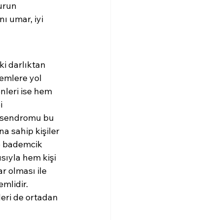
urun 
nı umar, iyi 
i darlıktan 
lemlere yol 
nleri ise hem 
i 
 sendromu bu 
a sahip kişiler 
ve bademcik 
ısıyla hem kişi 
 olması ile 
mlidir. 
leri de ortadan 