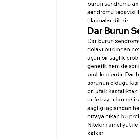
burun sendromu ameli
sendromu tedavisi ile
okumalar dileriz.
Dar Burun S
Dar burun sendromun
dolayı burundan nefe
açan bir sağlık pro
genetik hem de sonr
problemlerdir. Dar
sorunun olduğu kişil
en ufak hastalıktan 
enfeksiyonları gibi s
sağlığı açısından h
ortaya çıkan bu prob
Nitekim ameliyat ile
kalkar.