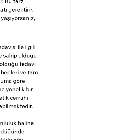
. Bu tarz 
ı gerektirir. 
yaşıyorsanız, 
isi ile ilgili 
ve sahip olduğu 
 olduğu tedavi 
ebepleri ve tam 
ruma göre 
e yönelik bir 
tik cerrahi 
abilmektedir. 
 
nluluk haline 
üldüğünde, 
lığı gibi 