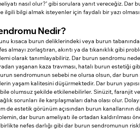
yatı nasıl olur?’ gibi sorulara yanıt vereceğiz. Dar b
 ilgili bilgi almak isteyenler için faydalı bir yazı olması
endromu Nedir?
u kısaca burun deliklerindeki veya burun tabanındak
s almayı zorlaştıran, akıntı ya da tıkanıklık gibi prob
blemi olarak tanımlayabiliriz. Dar burun sendromu nede
adan yaşanan kaza travması, hatalı burun estetiği gib
 burun sendromunun sebebi ne olursa olsun, dar burun
erin yaşam kalitesini düşürmektedir. Dar burun yapısın
bile olumsuz şekilde etkilenebilirler. Sinüzit, faranjit 
ağlık sorunları ile karşılaşmaları daha olası olur. Dolay
em de estetik görünüm açısından burun kanallarının dar
lemin, dar burun ameliyatı ile ortadan kaldırılması öne
 birlikte nefes darlığı gibi dar burun sendromunun risk