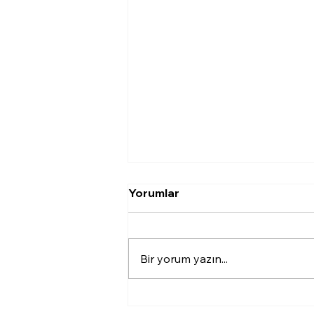
Burun Estetiği Sonrası
Yorumlar
Sosyal Yaşama Dönüş
...
Bir yorum yazın...