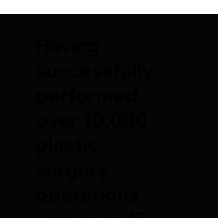
Having
successfully
performed
over 10,000
plastic
surgery
operations