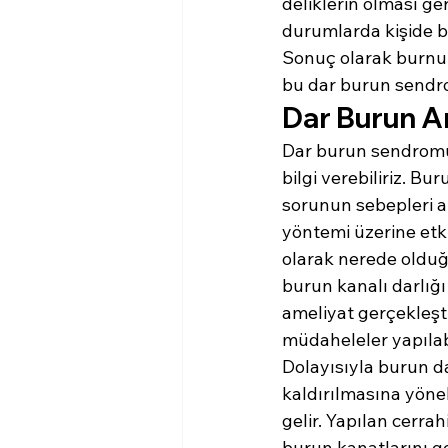
deliklerin olması ge
durumlarda kişide bu
Sonuç olarak burnun
bu dar burun sendro
Dar Burun Am
Dar burun sendromunu
bilgi verebiliriz. B
sorunun sebepleri ar
yöntemi üzerine etk
olarak nerede olduğ
burun kanalı darlığı
ameliyat gerçekleşti
müdaheleler yapılab
Dolayısıyla burun da
kaldırılmasına yöne
gelir. Yapılan cerr
burun kanatlarını g