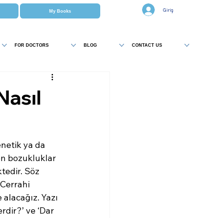
Giriş
My Books
FOR DOCTORS
BLOG
CONTACT US
Nasıl
netik ya da 
n bozukluklar 
edir. Söz 
Cerrahi 
alacağız. Yazı 
dir?’ ve ‘Dar 