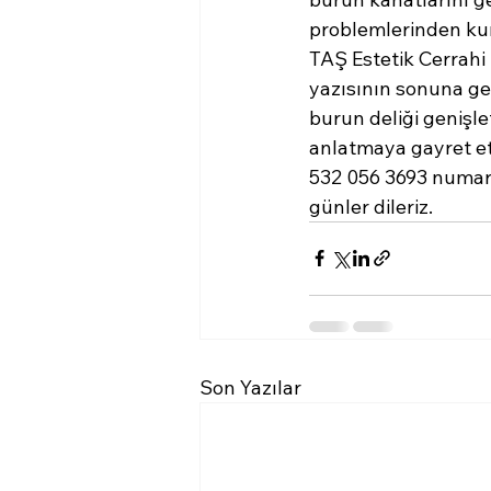
problemlerinden kurt
TAŞ Estetik Cerrahi 
yazısının sonuna g
burun deliği genişle
anlatmaya gayret ett
532 056 3693 numaral
günler dileriz.
Son Yazılar