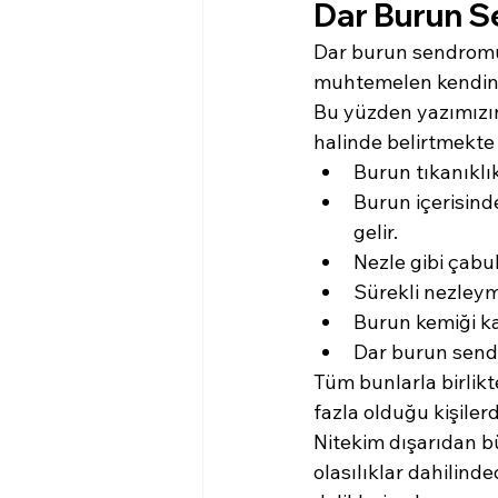
Dar Burun Se
Dar burun sendromun
muhtemelen kendini
Bu yüzden yazımızın
halinde belirtmekte
Burun tıkanıklık
Burun içerisind
gelir.
Nezle gibi çabuk
Sürekli nezleymi
Burun kemiği ka
Dar burun sendr
Tüm bunlarla birlikt
fazla olduğu kişiler
Nitekim dışarıdan b
olasılıklar dahilind