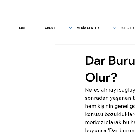
HOME
ABOUT
MEDİA CENTER
SURGERY
Dar Buru
Olur?
Nefes almayı sağlaya
sonradan yaşanan t
hem kişinin genel 
konusu bozukluklard
merkezi olarak bu h
boyunca ‘Dar burun s