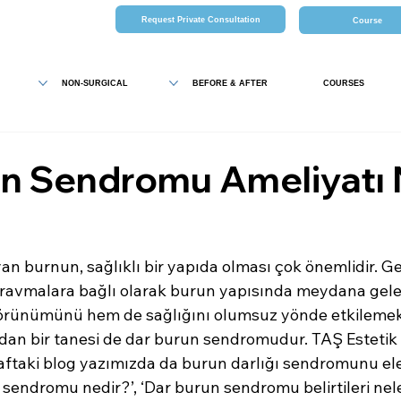
Request Private Consultation
Course
NON-SURGICAL
BEFORE & AFTER
COURSES
n Sendromu Ameliyatı 
n burnun, sağlıklı bir yapıda olması çok önemlidir. Ge
ravmalara bağlı olarak burun yapısında meydana gele
görünümünü hem de sağlığını olumsuz yönde etkilemekt
an bir tanesi de dar burun sendromudur. TAŞ Estetik 
aftaki blog yazımızda da burun darlığı sendromunu ele 
endromu nedir?’, ‘Dar burun sendromu belirtileri neler