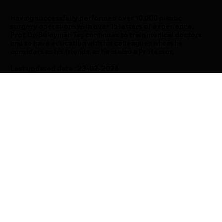
Having successfully performed over 10,000 plastic
surgery operations with over 15 letters of experience,
Prof. Dr. Süleyman Taş continues to train medical doctors
and to have education with his colleagues whom he
considers as his friends, as he is also a Professor.
Last updated date : 23-02-2026