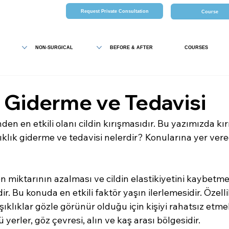
Request Private Consultation
Course
NON-SURGICAL
BEFORE & AFTER
COURSES
ık Giderme ve Tedavisi
den en etkili olanı cildin kırışmasıdır. Bu yazımızda kır
klık giderme ve tedavisi nelerdir? Konularına yer verece
en miktarının azalması ve cildin elastikiyetini kaybetmesi
 Bu konuda en etkili faktör yaşın ilerlemesidir. Özelli
ıklıklar gözle görünür olduğu için kişiyi rahatsız etmek
yerler, göz çevresi, alın ve kaş arası bölgesidir.