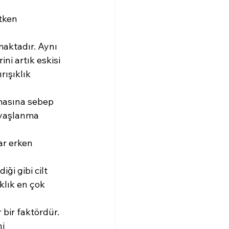
etken 
amaktadır. Aynı 
ni artık eskisi 
ışıklık 
şmasına sebep 
 yaşlanma 
lar erken 
ği gibi cilt 
klık en çok 
 bir faktördür. 
i 