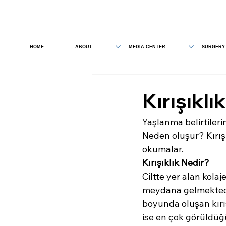
HOME
ABOUT
MEDİA CENTER
SURGERY
Kırışıkl
Yaşlanma belirtilerin
Neden oluşur? Kırışı
okumalar.
Kırışıklık Nedir?
Ciltte yer alan kolaj
meydana gelmektedir.
boyunda oluşan kırış
ise en çok görüldüğü 