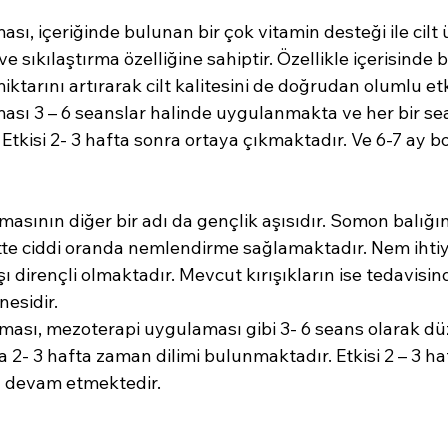
ı, içeriğinde bulunan bir çok vitamin desteği ile cilt 
ve sıkılaştırma özelliğine sahiptir. Özellikle içerisinde
miktarını artırarak cilt kalitesini de doğrudan olumlu et
sı 3 – 6 seanslar halinde uygulanmakta ve her bir sea
 Etkisi 2- 3 hafta sonra ortaya çıkmaktadır. Ve 6-7 ay
ının diğer bir adı da gençlik aşısıdır. Somon balığı
iltte ciddi oranda nemlendirme sağlamaktadır. Nem ihti
rşı dirençli olmaktadır. Mevcut kırışıkların ise tedavisind
esidir.
ı, mezoterapi uygulaması gibi 3- 6 seans olarak düz
a 2- 3 hafta zaman dilimi bulunmaktadır. Etkisi 2 – 3 h
y devam etmektedir.