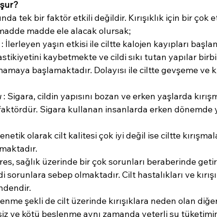
uşur?
da tek bir faktör etkili değildir. Kırışıklık için bir çok 
madde madde ele alacak olursak;
 : İlerleyen yaşın etkisi ile ciltte kalojen kayıpları başl
stikiyetini kaybetmekte ve cildi sıkı tutan yapılar birbiri
mamaya başlamaktadır. Dolayısı ile ciltte gevşeme ve kır
ı
 : Sigara, cildin yapısını bozan ve erken yaşlarda kırı
faktördür. Sigara kullanan insanlarda erken dönemde
Genetik olarak cilt kalitesi çok iyi değil ise ciltte kırışma
maktadır.
res, sağlık üzerinde bir çok sorunları beraberinde getirdi
i sorunlara sebep olmaktadır. Cilt hastalıkları ve kırışı
ndendir.
lenme şekli de cilt üzerinde kırışıklara neden olan diğer
siz ve kötü beslenme aynı zamanda yeterli su tüketimin