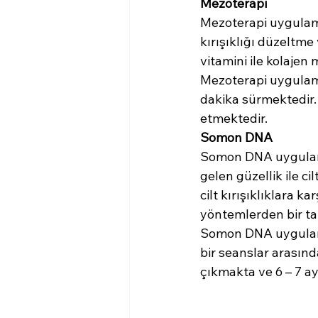
Mezoterapi 
Mezoterapi uygulamas
kırışıklığı düzeltme 
vitamini ile kolajen 
Mezoterapi uygulama
dakika sürmektedir.
etmektedir.
Somon DNA
Somon DNA uygulamas
gelen güzellik ile c
cilt kırışıklıklara ka
yöntemlerden bir tan
Somon DNA uygulamas
bir seanslar arasınd
çıkmakta ve 6 – 7 a