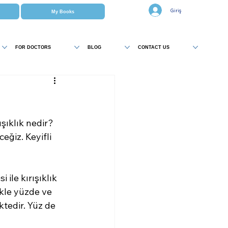
Giriş
My Books
FOR DOCTORS
BLOG
CONTACT US
ışıklık nedir? 
ğiz. Keyifli 
 ile kırışıklık 
kle yüzde ve 
tedir. Yüz de 