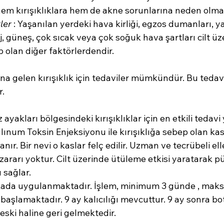
m kırışıklıklara hem de akne sorunlarına neden olma
ler 
: Yaşanılan yerdeki hava kirliği, egzos dumanları, yan
, güneş, çok sıcak veya çok soğuk hava şartları cilt üz
p olan diğer faktörlerdendir.
a gelen kırışıklık için tedaviler mümkündür. Bu tedavil
r.
z ayakları bölgesindeki kırışıklıklar için en etkili tedav
ınum Toksin Enjeksiyonu ile kırışıklığa sebep olan kasl
anır. Bir nevi o kaslar felç edilir. Uzman ve tecrübeli ell
ararı yoktur. Cilt üzerinde ütüleme etkisi yaratarak p
ı sağlar.
kikada uygulanmaktadır. İşlem, minimum 3 günde , ma
başlamaktadır. 9 ay kalıcılığı mevcuttur. 9 ay sonra bo
eski haline geri gelmektedir.