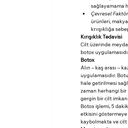
sağlayamama he
Çevresel Faktör
ürünleri, makyaj
krıışıklığa sebe
Kırışıklık Tedavisi 
Cilt üzerinde meydan
botox uygulamasıdı
Botox 
Alın – kaş arası – ka
uygulamasıdır. Botul
hale getirilmesi sağl
zaman herhangi bir z
gergin bir cilt imkan
Botox işlemi, 5 da
etkisini göstermeye 
kaybolmakta ve cilt 