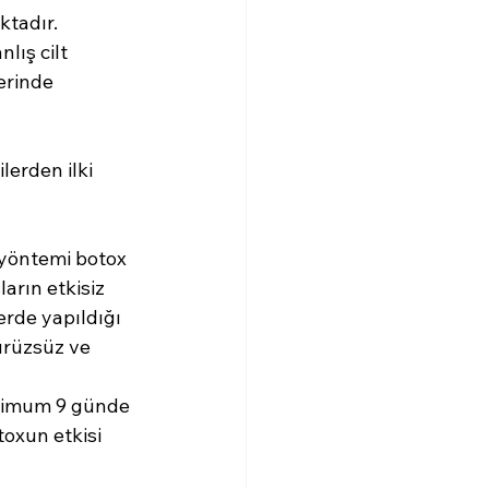
ktadır.
lış cilt 
erinde 
erden ilki 
i yöntemi botox 
arın etkisiz 
erde yapıldığı 
ürüzsüz ve 
ksimum 9 günde 
toxun etkisi 