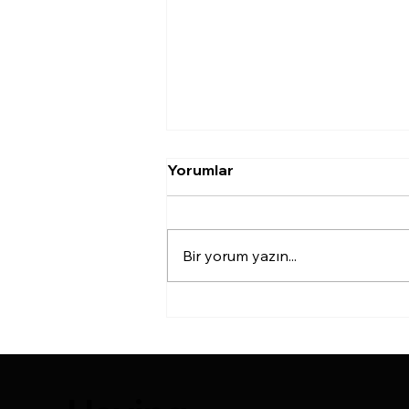
Agassi Ameliyatsız Yanak
Yorumlar
İnceltme Estetiği
<p>Agassi yani ameliyatsız
yanak inceltme uygulaması
Bir yorum yazın...
kemikli yüz hatlarına sahip
olmak isteyen kişiler için
uygulanan bir yöntemdir
.Ameliyatsız bir şekilde
gerçekleştirilen agassi yanak
inceltme ile