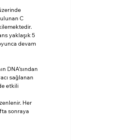
üzerinde 
 bulunan C 
kilemektedir.
ns yaklaşık 5 
 boyunca devam 
nın DNA’sından 
yacı sağlanan 
e etkili 
enlenir. Her 
afta sonraya 