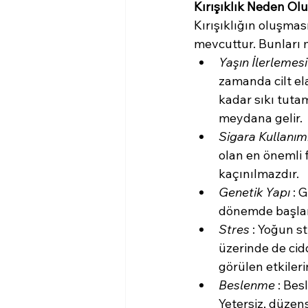
Kırışıklık Neden Ol
Kırışıklığın oluşmasın
mevcuttur. Bunları 
Yaşın İlerlemesi
zamanda cilt ela
kadar sıkı tuta
meydana gelir.
Sigara Kullanım
olan en önemli 
kaçınılmazdır.
Genetik Yapı
 : 
dönemde başla
Stres 
: Yoğun st
üzerinde de cidd
görülen etkileri
Beslenme 
: Bes
Yetersiz, düzen