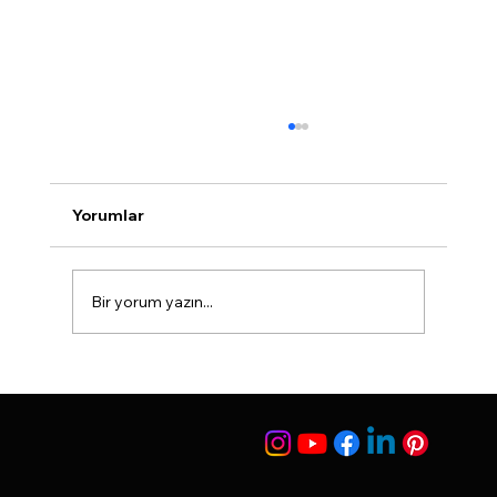
Agassi Ameliyatsız Yanak İnceltme
Estetiği
<p>Agassi yani ameliyatsız yanak inceltme
Yorumlar
uygulaması kemikli yüz hatlarına sahip olmak
isteyen kişiler için uygulanan bir yöntemdir
.Ameliyatsız bir şekilde gerçekleştirilen agassi
Bir yorum yazın...
yanak inceltme ile