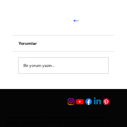
Baby Nose Burun Estetiği Nedir?
<p>Burun estetiği dünyada da Türkiye’de
oldukça fazla tercih edilen estetiklerden biri.
Yorumlar
Burun estetiğinin bu kadar fazla tercih
edilmesinin nedenlerinden biri kişiyi en fazla
değiştiren operasyonlarda
Bir yorum yazın...
Having successfully performed over 10,000 plastic
surgery operations with over 15 letters of experience,