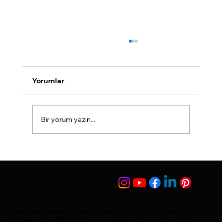
Baby Nose Burun Estetiği Nedir?
<p>Burun estetiği dünyada da Türkiye’de
oldukça fazla tercih edilen estetiklerden biri.
Yorumlar
Burun estetiğinin bu kadar fazla tercih
edilmesinin nedenlerinden biri kişiyi en fazla
değiştiren operasyonlarda
Bir yorum yazın...
Having successfully performed over 10,000 plastic
surgery operations with over 15 letters of experience,