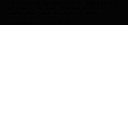
Prof. Dr. Süleyman Taş continues to train medical doctors
and to have education with his colleagues whom he
considers as his friends, as he is also a Professor.
Last updated date : 23-02-2026