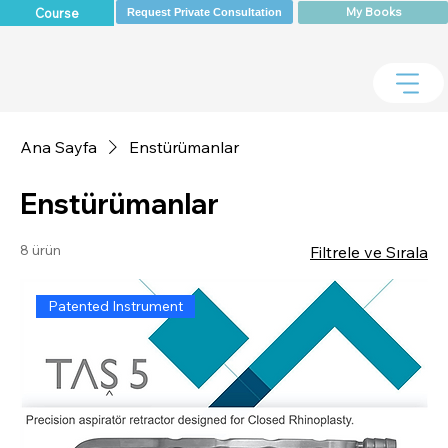
My Books
Course
Request Private Consultation
Ana Sayfa
Enstürümanlar
Enstürümanlar
8 ürün
Filtrele ve Sırala
Patented Instrument